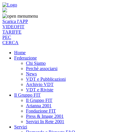
menu
Scarica l'APP
VIDEOFIT
TARIFFE
PEC
CERCA
Home
Federazione
Chi Siamo
Perchè associarsi
News
VDT e Pubblicazioni
Archivio VDT
VDT e Riviste
Il Gruppo FIT
Il Gruppo FIT
Arianna 2001
Fondazione FIT
Press & Image 2001
Servizi In Rete 2001
Servizi