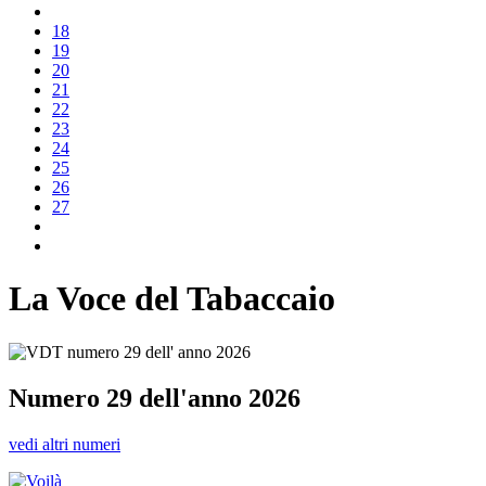
18
19
20
21
22
23
24
25
26
27
La Voce del Tabaccaio
Numero 29 dell'anno 2026
vedi altri numeri