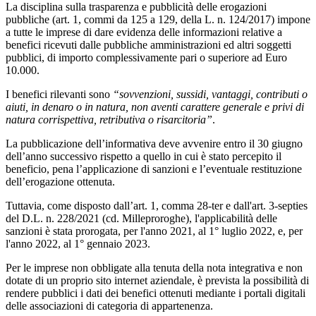
La disciplina sulla trasparenza e pubblicità delle erogazioni
pubbliche (art. 1, commi da 125 a 129, della L. n. 124/2017) impone
a tutte le imprese di dare evidenza delle informazioni relative a
benefici ricevuti dalle pubbliche amministrazioni ed altri soggetti
pubblici, di importo complessivamente pari o superiore ad Euro
10.000.
I benefici rilevanti sono
“sovvenzioni, sussidi, vantaggi, contributi o
aiuti, in denaro o in natura, non aventi carattere generale e privi di
natura corrispettiva, retributiva o risarcitoria”
.
La pubblicazione dell’informativa deve avvenire entro il 30 giugno
dell’anno successivo rispetto a quello in cui è stato percepito il
beneficio, pena l’applicazione di sanzioni e l’eventuale restituzione
dell’erogazione ottenuta.
Tuttavia, come disposto dall’art. 1, comma 28-ter e dall'art. 3-septies
del D.L. n. 228/2021 (cd. Milleproroghe), l'applicabilità delle
sanzioni è stata prorogata, per l'anno 2021, al 1° luglio 2022, e, per
l'anno 2022, al 1° gennaio 2023.
Per le imprese non obbligate alla tenuta della nota integrativa e non
dotate di un proprio sito internet aziendale, è prevista la possibilità di
rendere pubblici i dati dei benefici ottenuti mediante i portali digitali
delle associazioni di categoria di appartenenza.