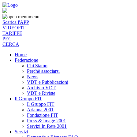
menu
Scarica l'APP
VIDEOFIT
TARIFFE
PEC
CERCA
Home
Federazione
Chi Siamo
Perchè associarsi
News
VDT e Pubblicazioni
Archivio VDT
VDT e Riviste
Il Gruppo FIT
Il Gruppo FIT
Arianna 2001
Fondazione FIT
Press & Image 2001
Servizi In Rete 2001
Servizi