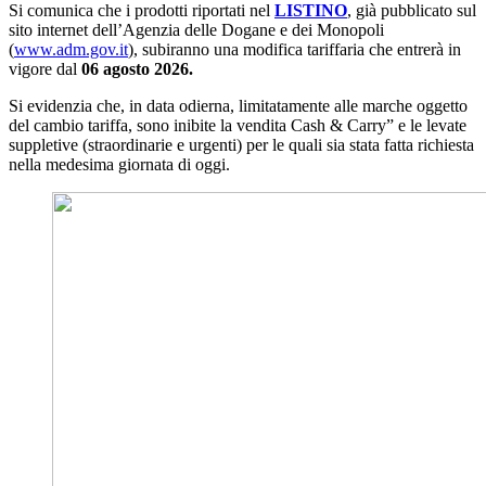
Si comunica che i prodotti riportati nel
LI
S
TIN
O
, già pubblicato sul
sito internet dell’Agenzia delle Dogane e dei Monopoli
(
www.adm.gov.it
), subiranno una modifica tariffaria che entrerà in
vigore dal
06 agosto 2026.
Si evidenzia che, in data odierna, limitatamente alle marche oggetto
del cambio tariffa, sono inibite la vendita Cash & Carry” e le levate
suppletive (straordinarie e urgenti) per le quali sia stata fatta richiesta
nella medesima giornata di oggi.