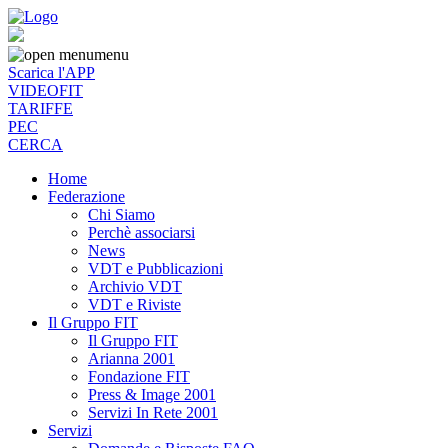
menu
Scarica l'APP
VIDEOFIT
TARIFFE
PEC
CERCA
Home
Federazione
Chi Siamo
Perchè associarsi
News
VDT e Pubblicazioni
Archivio VDT
VDT e Riviste
Il Gruppo FIT
Il Gruppo FIT
Arianna 2001
Fondazione FIT
Press & Image 2001
Servizi In Rete 2001
Servizi