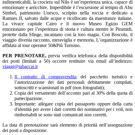
indimenticabili, la crociera sul Nilo è un’esperienza unica, capace di
emozionare e arricchire. Imperdibile è l’escursione al tempio di Abu
Simbel, patrimonio Unesco, scolpito nella roccia e dedicato a
Ramses II, salvato dalle acque e ricollocato da maestranze italiane.
La vivace capitale Cairo e il nuovo Museo Egizio GEM
emozionano per l’esperienza di storia e cultura mentre le Piramidi,
protette dalla Sfinge, incantano con la loro magia. Con Boscolo, il
viaggio diventa racconto, meraviglia e memoria. L’organizzazione è
affidata al tour operator 50&Più Turismo.
PER PRENOTARE,
previa verifica telefonica della disponibilità
dei posti (limitati a 50)
occorre restituire via email all’indirizzo:
viaggi@tabaccai.it
Il contratto di compravendita
del pacchetto turistico e
l’autorizzazione dei dati personali debitamente compilati,
sottoscritti e scansionati in pdf (non fotografati);
Copia del versamento dell’acconto pari al 30% della quota di
partecipazione.
Importante: allegare copia del passaporto oppure della carta
d'identità per avere i dati corretti dei nominativi per i voli, non
rimborsabili se sono stati comunicati non corretti.
La data di prenotazione sarà elemento di priorità nell’assegnazione
dei posti a disposizione.