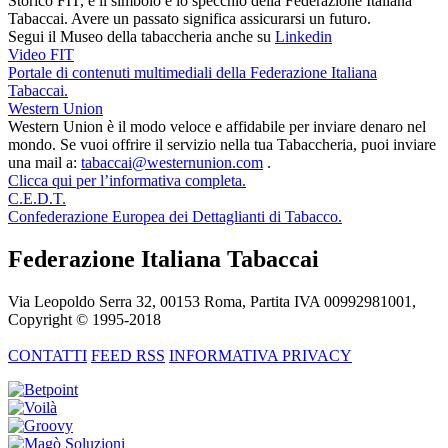
Storico FIT, è il simbolo e lo specchio della Federazione Italiana
Tabaccai. Avere un passato significa assicurarsi un futuro.
Segui il Museo della tabaccheria anche su
Linkedin
Video FIT
Portale di contenuti multimediali della Federazione Italiana
Tabaccai.
Western Union
Western Union è il modo veloce e affidabile per inviare denaro nel
mondo. Se vuoi offrire il servizio nella tua Tabaccheria, puoi inviare
una mail a:
tabaccai@westernunion.com
.
Clicca qui per l’informativa completa.
C.E.D.T.
Confederazione Europea dei Dettaglianti di Tabacco.
Federazione Italiana Tabaccai
Via Leopoldo Serra 32, 00153 Roma, Partita IVA 00992981001,
Copyright © 1995-
2018
CONTATTI
FEED RSS
INFORMATIVA PRIVACY