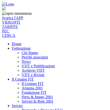
menu
Scarica l'APP
VIDEOFIT
TARIFFE
PEC
CERCA
Home
Federazione
Chi Siamo
Perchè associarsi
News
VDT e Pubblicazioni
Archivio VDT
VDT e Riviste
Il Gruppo FIT
Il Gruppo FIT
Arianna 2001
Fondazione FIT
Press & Image 2001
Servizi In Rete 2001
Servizi