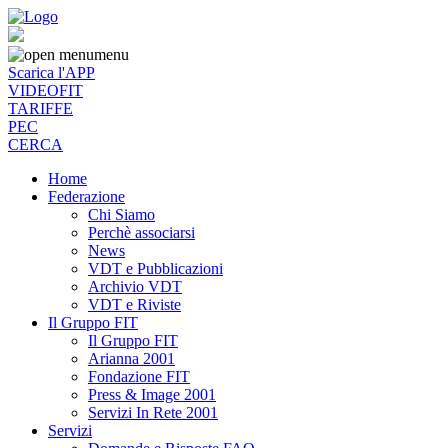
menu
Scarica l'APP
VIDEOFIT
TARIFFE
PEC
CERCA
Home
Federazione
Chi Siamo
Perchè associarsi
News
VDT e Pubblicazioni
Archivio VDT
VDT e Riviste
Il Gruppo FIT
Il Gruppo FIT
Arianna 2001
Fondazione FIT
Press & Image 2001
Servizi In Rete 2001
Servizi