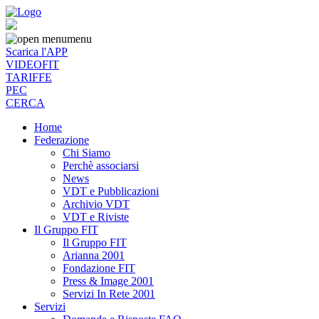
menu
Scarica l'APP
VIDEOFIT
TARIFFE
PEC
CERCA
Home
Federazione
Chi Siamo
Perchè associarsi
News
VDT e Pubblicazioni
Archivio VDT
VDT e Riviste
Il Gruppo FIT
Il Gruppo FIT
Arianna 2001
Fondazione FIT
Press & Image 2001
Servizi In Rete 2001
Servizi