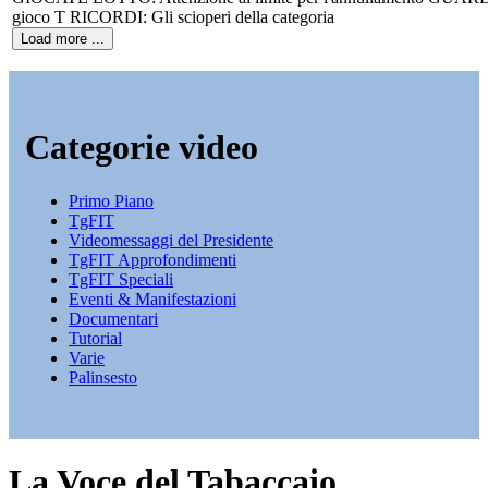
gioco T RICORDI: Gli scioperi della categoria
Load more ...
Categorie video
Primo Piano
TgFIT
Videomessaggi del Presidente
TgFIT Approfondimenti
TgFIT Speciali
Eventi & Manifestazioni
Documentari
Tutorial
Varie
Palinsesto
La Voce del Tabaccaio