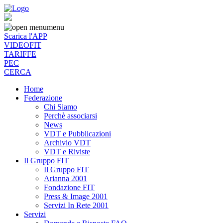
menu
Scarica l'APP
VIDEOFIT
TARIFFE
PEC
CERCA
Home
Federazione
Chi Siamo
Perchè associarsi
News
VDT e Pubblicazioni
Archivio VDT
VDT e Riviste
Il Gruppo FIT
Il Gruppo FIT
Arianna 2001
Fondazione FIT
Press & Image 2001
Servizi In Rete 2001
Servizi