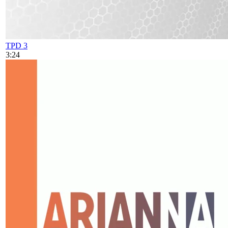
TPD 3
3:24