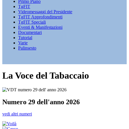
Primo Piano
TgFIT
Videomessaggi del Presidente
TgFIT Approfondimenti
TgFIT Speciali
Eventi & Manifestazioni
Documentari
Tutorial
Varie
Palinsesto
La Voce del Tabaccaio
Numero 29 dell'anno 2026
vedi altri numeri