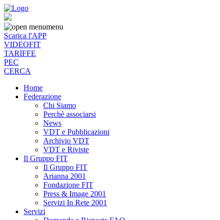
menu
Scarica l'APP
VIDEOFIT
TARIFFE
PEC
CERCA
Home
Federazione
Chi Siamo
Perchè associarsi
News
VDT e Pubblicazioni
Archivio VDT
VDT e Riviste
Il Gruppo FIT
Il Gruppo FIT
Arianna 2001
Fondazione FIT
Press & Image 2001
Servizi In Rete 2001
Servizi