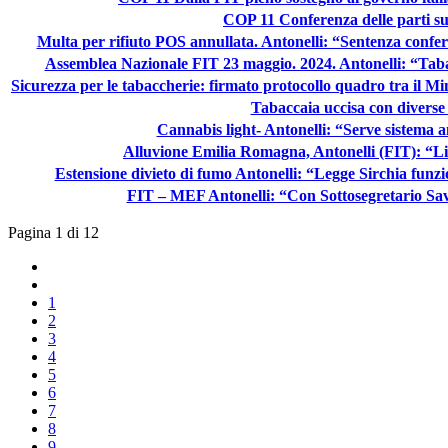
COP 11 Conferenza delle parti sul
Multa per rifiuto POS annullata. Antonelli: “Sentenza confer
Assemblea Nazionale FIT 23 maggio. 2024. Antonelli: “Tabacc
Sicurezza per le tabaccherie: firmato protocollo quadro tra il Mi
Tabaccaia uccisa con diverse 
Cannabis light- Antonelli: “Serve sistema a
Alluvione Emilia Romagna, Antonelli (FIT): “Liet
Estensione divieto di fumo Antonelli: “Legge Sirchia funzio
FIT – MEF Antonelli: “Con Sottosegretario Sav
Pagina 1 di 12
1
2
3
4
5
6
7
8
9