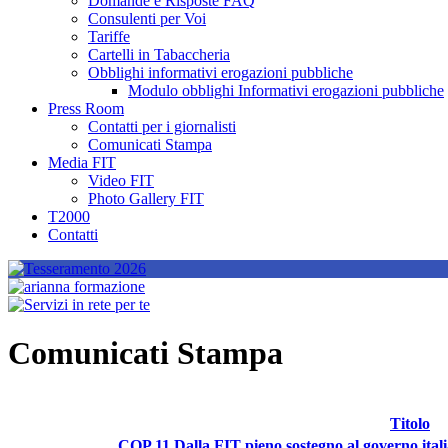
Domande e Risposte FAQ
Consulenti per Voi
Tariffe
Cartelli in Tabaccheria
Obblighi informativi erogazioni pubbliche
Modulo obblighi Informativi erogazioni pubbliche
Press Room
Contatti per i giornalisti
Comunicati Stampa
Media FIT
Video FIT
Photo Gallery FIT
T2000
Contatti
Comunicati Stampa
Titolo
COP 11 Dalla FIT pieno sostegno al governo italia