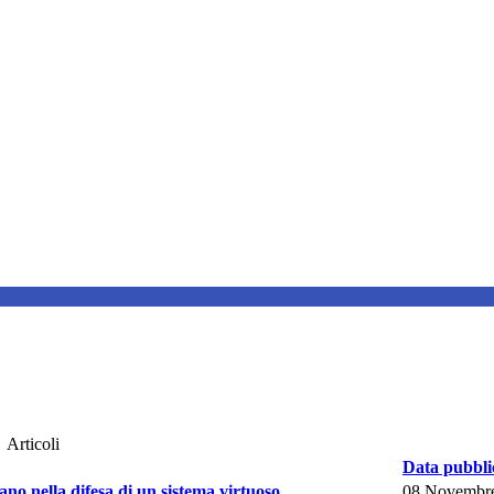
Articoli
Data pubbli
no nella difesa di un sistema virtuoso
08 Novembr