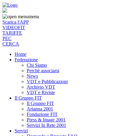
menu
Scarica l'APP
VIDEOFIT
TARIFFE
PEC
CERCA
Home
Federazione
Chi Siamo
Perchè associarsi
News
VDT e Pubblicazioni
Archivio VDT
VDT e Riviste
Il Gruppo FIT
Il Gruppo FIT
Arianna 2001
Fondazione FIT
Press & Image 2001
Servizi In Rete 2001
Servizi