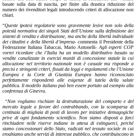
basate sulla data di nascita, per finire alla drastica riduzione del
numero dei rivenditori legali introducendo criteri di allocazione non
chiari.
“
Queste ipotesi regolatorie sono gravemente lesive non solo della
potestà normativa dei singoli Stati dell’Unione sulla definizione dei
sistemi di vendita e distribuzione, ma anche della libertà individuale
dei cittadini e della libertà d’impresa
- commenta il Presidente della
Federazione Italiana Tabaccai, Mario Antonelli-
Agli esperti COP
vorrei ricordare che l’Italia ha un modello distributivo basato su
vendite canalizzate in esercizi muniti di concessione statale la cui
allocazione nel territorio nazionale non è casuale ma risponde a
precisi e stringenti criteri, fissati da leggi e regolamenti che l’Unione
Europea e la Corte di Giustizia Europea hanno riconosciuto
perfettamente rispondenti alle esigenze di tutela della salute
pubblica. Il modello italiano può ben essere portato ad esempio alla
conferenza di Ginevra.
“Non vogliamo rischiare la destrutturazione del comparto e del
mercato legale a favore del contrabbando, con la scomparsa di
centinaia di migliaia di posti di lavoro per iniziative demagogiche
prive di ogni fondamento scientifico. Non siamo disposti a farci
rinchiudere nelle riserve indiane in attesa di estinguerci, perché
siamo concessionari dello Stato, radicati nel tessuto sociale in cui
eroghiamo anche servizi di interesse pubblico, che contribuiscono in