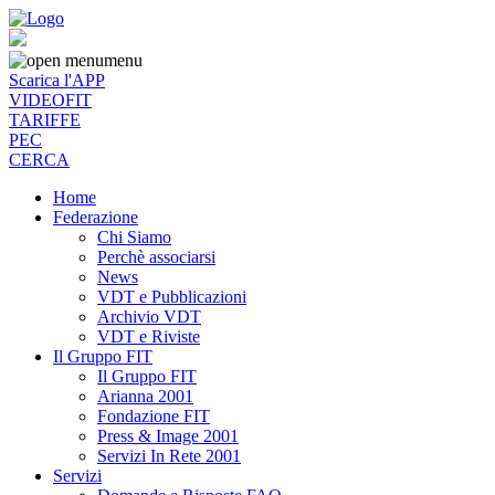
menu
Scarica l'APP
VIDEOFIT
TARIFFE
PEC
CERCA
Home
Federazione
Chi Siamo
Perchè associarsi
News
VDT e Pubblicazioni
Archivio VDT
VDT e Riviste
Il Gruppo FIT
Il Gruppo FIT
Arianna 2001
Fondazione FIT
Press & Image 2001
Servizi In Rete 2001
Servizi