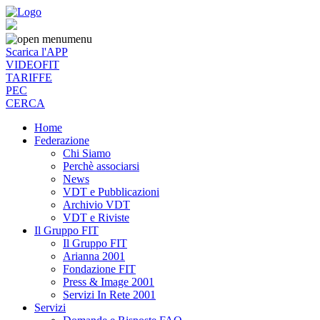
menu
Scarica l'APP
VIDEOFIT
TARIFFE
PEC
CERCA
Home
Federazione
Chi Siamo
Perchè associarsi
News
VDT e Pubblicazioni
Archivio VDT
VDT e Riviste
Il Gruppo FIT
Il Gruppo FIT
Arianna 2001
Fondazione FIT
Press & Image 2001
Servizi In Rete 2001
Servizi