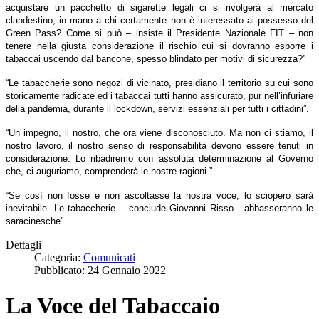
acquistare un pacchetto di sigarette legali ci si rivolgerà al mercato
clandestino, in mano a chi certamente non è interessato al possesso del
Green Pass? Come si può – insiste il Presidente Nazionale FIT – non
tenere nella giusta considerazione il rischio cui si dovranno esporre i
tabaccai uscendo dal bancone, spesso blindato per motivi di sicurezza?”
“Le tabaccherie sono negozi di vicinato, presidiano il territorio su cui sono
storicamente radicate ed i tabaccai tutti hanno assicurato, pur nell’infuriare
della pandemia, durante il lockdown, servizi essenziali per tutti i cittadini”.
“Un impegno, il nostro, che ora viene disconosciuto. Ma non ci stiamo, il
nostro lavoro, il nostro senso di responsabilità devono essere tenuti in
considerazione. Lo ribadiremo con assoluta determinazione al Governo
che, ci auguriamo, comprenderà le nostre ragioni.”
“Se così non fosse e non ascoltasse la nostra voce, lo sciopero sarà
inevitabile. Le tabaccherie – conclude Giovanni Risso - abbasseranno le
saracinesche”.
Dettagli
Categoria:
Comunicati
Pubblicato: 24 Gennaio 2022
La Voce del Tabaccaio