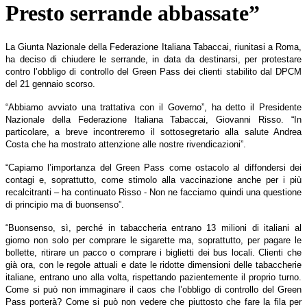
Presto serrande abbassate”
La Giunta Nazionale della Federazione Italiana Tabaccai, riunitasi a Roma,
ha deciso di chiudere le serrande, in data da destinarsi, per protestare
contro l’obbligo di controllo del Green Pass dei clienti stabilito dal DPCM
del 21 gennaio scorso.
“Abbiamo avviato una trattativa con il Governo”, ha detto il Presidente
Nazionale della Federazione Italiana Tabaccai, Giovanni Risso. “In
particolare, a breve incontreremo il sottosegretario alla salute Andrea
Costa che ha mostrato attenzione alle nostre rivendicazioni”.
“Capiamo l’importanza del Green Pass come ostacolo al diffondersi dei
contagi e, soprattutto, come stimolo alla vaccinazione anche per i più
recalcitranti – ha continuato Risso - Non ne facciamo quindi una questione
di principio ma di buonsenso”.
“
Buonsenso, sì, perché in tabaccheria entrano 13 milioni di italiani al
giorno non solo per comprare le sigarette ma, soprattutto, per pagare le
bollette, ritirare un pacco o comprare i biglietti dei bus locali. Clienti che
già ora, con le regole attuali e date le ridotte dimensioni delle tabaccherie
italiane, entrano uno alla volta, rispettando pazientemente il proprio turno.
Come si può non immaginare il caos che l’obbligo di controllo del Green
Pass porterà? Come si può non vedere che piuttosto che fare la fila per