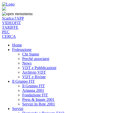
menu
Scarica l'APP
VIDEOFIT
TARIFFE
PEC
CERCA
Home
Federazione
Chi Siamo
Perchè associarsi
News
VDT e Pubblicazioni
Archivio VDT
VDT e Riviste
Il Gruppo FIT
Il Gruppo FIT
Arianna 2001
Fondazione FIT
Press & Image 2001
Servizi In Rete 2001
Servizi