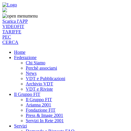
menu
Scarica l'APP
VIDEOFIT
TARIFFE
PEC
CERCA
Home
Federazione
Chi Siamo
Perchè associarsi
News
VDT e Pubblicazioni
Archivio VDT
VDT e Riviste
Il Gruppo FIT
Il Gruppo FIT
Arianna 2001
Fondazione FIT
Press & Image 2001
Servizi In Rete 2001
Servizi