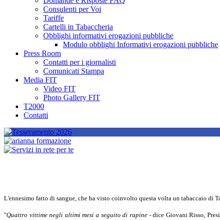
Domande e Risposte FAQ
Consulenti per Voi
Tariffe
Cartelli in Tabaccheria
Obblighi informativi erogazioni pubbliche
Modulo obblighi Informativi erogazioni pubbliche
Press Room
Contatti per i giornalisti
Comunicati Stampa
Media FIT
Video FIT
Photo Gallery FIT
T2000
Contatti
L'ennesimo fatto di sangue, che ha visto coinvolto questa volta un tabaccaio di T
"
Quattro vittime negli ultimi mesi a seguito di rapine
- dice Giovani Risso, Pres