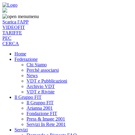
menu
Scarica l'APP
VIDEOFIT
TARIFFE
PEC
CERCA
Home
Federazione
Chi Siamo
Perchè associarsi
News
VDT e Pubblicazioni
Archivio VDT
VDT e Riviste
Il Gruppo FIT
Il Gruppo FIT
Arianna 2001
Fondazione FIT
Press & Image 2001
Servizi In Rete 2001
Servizi