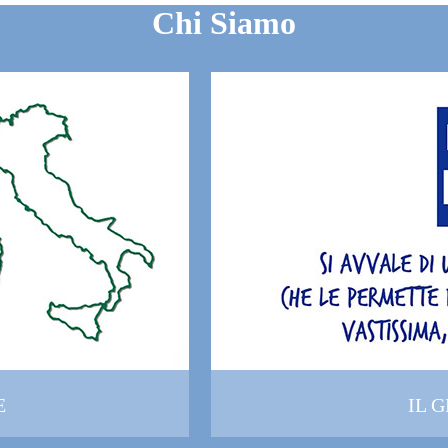
Chi Siamo
E
IL 