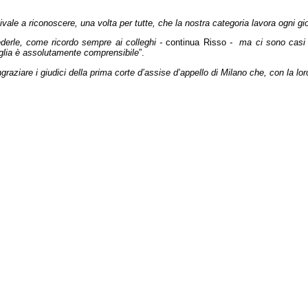
equivale a riconoscere, una volta per tutte, che la nostra categoria lavora ogni 
erle, come ricordo sempre ai colleghi
-
continua Risso
- ma ci sono casi d
miglia è assolutamente comprensibile
”.
ringraziare i giudici della prima corte d’assise d’appello di Milano che, con la l