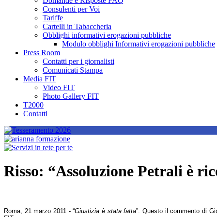
Domande e Risposte FAQ
Consulenti per Voi
Tariffe
Cartelli in Tabaccheria
Obblighi informativi erogazioni pubbliche
Modulo obblighi Informativi erogazioni pubbliche
Press Room
Contatti per i giornalisti
Comunicati Stampa
Media FIT
Video FIT
Photo Gallery FIT
T2000
Contatti
Risso: “Assoluzione Petrali è ri
Roma, 21 marzo 2011 - “
Giustizia è stata fatta
”. Questo il commento di Gio