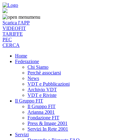
menu
Scarica l'APP
VIDEOFIT
TARIFFE
PEC
CERCA
Home
Federazione
Chi Siamo
Perchè associarsi
News
VDT e Pubblicazioni
Archivio VDT
VDT e Riviste
Il Gruppo FIT
Il Gruppo FIT
Arianna 2001
Fondazione FIT
Press & Image 2001
Servizi In Rete 2001
Servizi