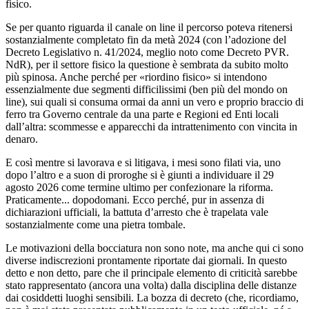
fisico.
Se per quanto riguarda il canale on line il percorso poteva ritenersi
sostanzialmente completato fin da metà 2024 (con l’adozione del
Decreto Legislativo n. 41/2024, meglio noto come Decreto PVR.
NdR), per il settore fisico la questione è sembrata da subito molto
più spinosa. Anche perché per «riordino fisico» si intendono
essenzialmente due segmenti difficilissimi (ben più del mondo on
line), sui quali si consuma ormai da anni un vero e proprio braccio di
ferro tra Governo centrale da una parte e Regioni ed Enti locali
dall’altra: scommesse e apparecchi da intrattenimento con vincita in
denaro.
E così mentre si lavorava e si litigava, i mesi sono filati via, uno
dopo l’altro e a suon di proroghe si è giunti a individuare il 29
agosto 2026 come termine ultimo per confezionare la riforma.
Praticamente... dopodomani. Ecco perché, pur in assenza di
dichiarazioni ufficiali, la battuta d’arresto che è trapelata vale
sostanzialmente come una pietra tombale.
Le motivazioni della bocciatura non sono note, ma anche qui ci sono
diverse indiscrezioni prontamente riportate dai giornali. In questo
detto e non detto, pare che il principale elemento di criticità sarebbe
stato rappresentato (ancora una volta) dalla disciplina delle distanze
dai cosiddetti luoghi sensibili. La bozza di decreto (che, ricordiamo,