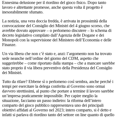
Ennesima delusione per il riordino del gioco fisico. Dopo tanto
lavoro e altrettante promesse, anche questa volta il progetto è
inesorabilmente sfumato.
La notizia, una vera doccia fredda, è arrivata in prossimità della
convocazione del Consiglio dei Ministri del 4 giugno scorso, che
avrebbe dovuto approvare – o perlomeno discutere – lo schema di
decreto legislativo compilato dall’Agenzia delle Dogane e dei
Monopoli con la supervisione del Ministero dell’Economia e delle
Finanze.
Un via libera che non c’è stato e, anzi: l’argomento non ha trovato
sede neanche nell’ordine del giorno del CDM, aspetto che
suggerirebbe – come riportato dalla stampa – che a mancare sarebbe
stato proprio il via libera preventivo della Presidenza del Consiglio
dei Ministri.
Tutto da rifare? Ebbene sì o perlomeno così sembra, anche perché i
tempi per esercitare la delega conferita al Governo sono ormai
davvero strettissimi, al punto che portare a termine il lavoro sarebbe
un’impresa praticamente impossibile. Per capire meglio la
situazione, facciamo un passo indietro: la riforma dell’intero
comparto del gioco pubblico rappresentava uno dei principali
obiettivi affidati al Governo nel 2023; intero comparto, si è detto e
infatti si parlava di riordino tanto del settore on line quanto di quello