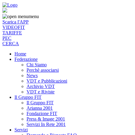
menu
Scarica l'APP
VIDEOFIT
TARIFFE
PEC
CERCA
Home
Federazione
Chi Siamo
Perchè associarsi
News
VDT e Pubblicazioni
Archivio VDT
VDT e Riviste
Il Gruppo FIT
Il Gruppo FIT
Arianna 2001
Fondazione FIT
Press & Image 2001
Servizi In Rete 2001
Servizi