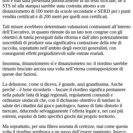
non è mai stata presentata pubblicamente in un testo ufficiale, né a
STS né alla stampa) sarebbe stata costruita attorno a un
distanziometro di 100 metri da scuole secondarie e SERD per i punti
vendita certificati e di 200 metri per quelli non certificati.
Tali misure avrebbero determinato valutazioni contrastanti all’interno
dell’Esecutivo, in quanto ritenute da un lato non congrue con gli
obiettivi di tutela perseguiti dalla riforma e dall’altro potenzialmente
suscettibili di produrre una significativa contrazione della rete di
raccolta, soprattutto nell’ambito degli esercizi generalisti, con
conseguenti effetti pregiudizievoli sulle entrate erariali.
Insomma, distanziometro sì e distanziometro no: il riordino sarebbe
rimasto bruciato ancora una volta nell’eterna contrapposizione di
queste due fazioni.
La delusione, come si diceva, è grande, anzi grandissima. Anche
perché – è bene ricordarlo – bucare il riordino significa permanere
nella palude fatta di leggi regionali, regolamenti comunali e
ordinanze sindacali che, con il dichiarato obiettivo di tutelare la
salute dei cittadini dal gioco patologico, hanno di fatto distorto il
mercato, riducendo selvaggiamente l’offerta legale e, nei casi più
estremi, espulso di fatto specifici giochi dal proprio territorio.
Ma soprattutto, per una filiera assetata di certezze, mai come questa
volta il riordino sembrava a un passo dall’essere raggiunto. Invece,