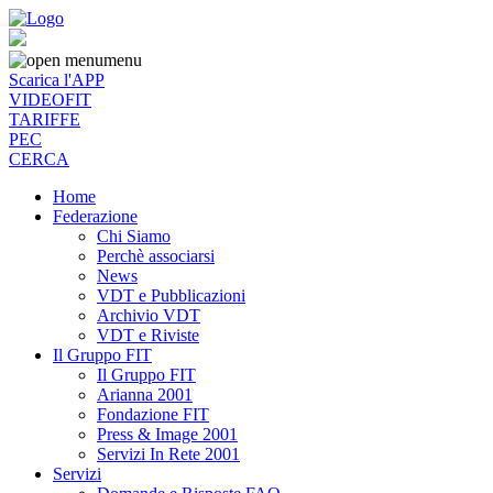
menu
Scarica l'APP
VIDEOFIT
TARIFFE
PEC
CERCA
Home
Federazione
Chi Siamo
Perchè associarsi
News
VDT e Pubblicazioni
Archivio VDT
VDT e Riviste
Il Gruppo FIT
Il Gruppo FIT
Arianna 2001
Fondazione FIT
Press & Image 2001
Servizi In Rete 2001
Servizi