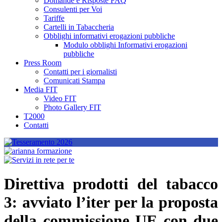
Domande e Risposte FAQ
Consulenti per Voi
Tariffe
Cartelli in Tabaccheria
Obblighi informativi erogazioni pubbliche
Modulo obblighi Informativi erogazioni
pubbliche
Press Room
Contatti per i giornalisti
Comunicati Stampa
Media FIT
Video FIT
Photo Gallery FIT
T2000
Contatti
Direttiva prodotti del tabacco
3: avviato l’iter per la proposta
della commissione UE con due