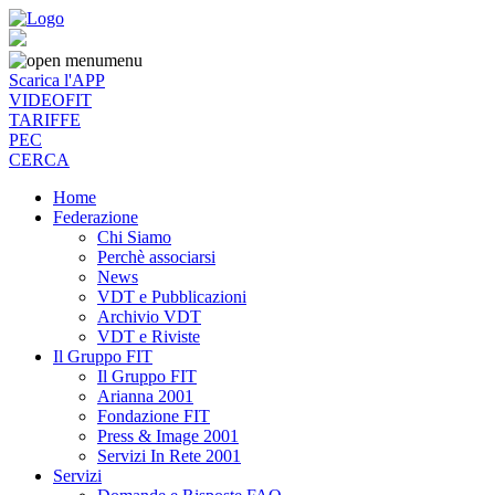
menu
Scarica l'APP
VIDEOFIT
TARIFFE
PEC
CERCA
Home
Federazione
Chi Siamo
Perchè associarsi
News
VDT e Pubblicazioni
Archivio VDT
VDT e Riviste
Il Gruppo FIT
Il Gruppo FIT
Arianna 2001
Fondazione FIT
Press & Image 2001
Servizi In Rete 2001
Servizi