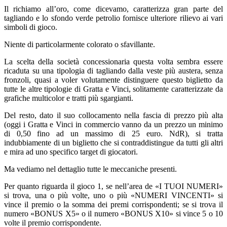
Il richiamo all’oro, come dicevamo, caratterizza gran parte del
tagliando e lo sfondo verde petrolio fornisce ulteriore rilievo ai vari
simboli di gioco.
Niente di particolarmente colorato o sfavillante.
La scelta della società concessionaria questa volta sembra essere
ricaduta su una tipologia di tagliando dalla veste più austera, senza
fronzoli, quasi a voler volutamente distinguere questo biglietto da
tutte le altre tipologie di Gratta e Vinci, solitamente caratterizzate da
grafiche multicolor e tratti più sgargianti.
Del resto, dato il suo collocamento nella fascia di prezzo più alta
(oggi i Gratta e Vinci in commercio vanno da un prezzo un minimo
di 0,50 fino ad un massimo di 25 euro. NdR), si tratta
indubbiamente di un biglietto che si contraddistingue da tutti gli altri
e mira ad uno specifico target di giocatori.
Ma vediamo nel dettaglio tutte le meccaniche presenti.
Per quanto riguarda il gioco 1, se nell’area de «I TUOI NUMERI»
si trova, una o più volte, uno o più «NUMERI VINCENTI» si
vince il premio o la somma dei premi corrispondenti; se si trova il
numero «BONUS X5» o il numero «BONUS X10» si vince 5 o 10
volte il premio corrispondente.