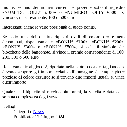
Inoltre, se uno dei numeri vincenti è presente sotto il riquadro
«NUMERO JOLLY €100» o «NUMERO JOLLY €500» si
vincono, rispettivamente, 100 o 500 euro.
Interessanti anche le varie possibilità di gioco bonus.
Se sotto uno dei quattro riquadri ovali di colore oro e nero
denominati, rispettivamente «BONUS €100», «BONUS €200»,
«BONUS €300» o «BONUS €500», si cela il simbolo del
blocchetto delle banconote, si vince il premio corrispondente di 100,
200, 300 o 500 euro.
Relativamente al gioco 2, riportato nella parte bassa del tagliando, si
devono scoprire gli importi celati dall’immagine di cinque pietre
preziose di colore azzurro: se si trovano due importi uguali, si vince
quell’importo.
Qualora sul biglietto si rilevino più premi, la vincita è data dalla
somma complessiva degli stessi.
Dettagli
Categoria:
News
Pubblicato: 17 Giugno 2024