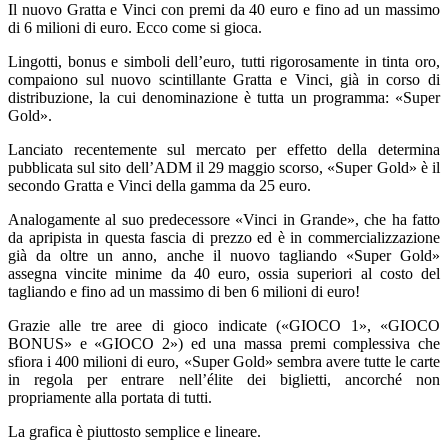
Il nuovo Gratta e Vinci con premi da 40 euro e fino ad un massimo
di 6 milioni di euro. Ecco come si gioca.
Lingotti, bonus e simboli dell’euro, tutti rigorosamente in tinta oro,
compaiono sul nuovo scintillante Gratta e Vinci, già in corso di
distribuzione, la cui denominazione è tutta un programma: «Super
Gold».
Lanciato recentemente sul mercato per effetto della determina
pubblicata sul sito dell’ADM il 29 maggio scorso, «Super Gold» è il
secondo Gratta e Vinci della gamma da 25 euro.
Analogamente al suo predecessore «Vinci in Grande», che ha fatto
da apripista in questa fascia di prezzo ed è in commercializzazione
già da oltre un anno, anche il nuovo tagliando «Super Gold»
assegna vincite minime da 40 euro, ossia superiori al costo del
tagliando e fino ad un massimo di ben 6 milioni di euro!
Grazie alle tre aree di gioco indicate («GIOCO 1», «GIOCO
BONUS» e «GIOCO 2») ed una massa premi complessiva che
sfiora i 400 milioni di euro, «Super Gold» sembra avere tutte le carte
in regola per entrare nell’élite dei biglietti, ancorché non
propriamente alla portata di tutti.
La grafica è piuttosto semplice e lineare.