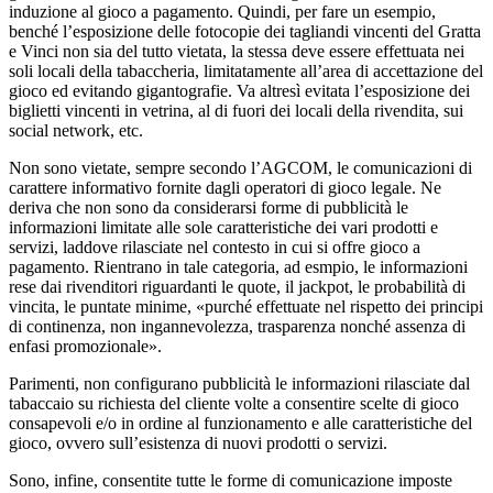
induzione al gioco a pagamento. Quindi, per fare un esempio,
benché l’esposizione delle fotocopie dei tagliandi vincenti del Gratta
e Vinci non sia del tutto vietata, la stessa deve essere effettuata nei
soli locali della tabaccheria, limitatamente all’area di accettazione del
gioco ed evitando gigantografie. Va altresì evitata l’esposizione dei
biglietti vincenti in vetrina, al di fuori dei locali della rivendita, sui
social network, etc.
Non sono vietate, sempre secondo l’AGCOM, le comunicazioni di
carattere informativo fornite dagli operatori di gioco legale. Ne
deriva che non sono da considerarsi forme di pubblicità le
informazioni limitate alle sole caratteristiche dei vari prodotti e
servizi, laddove rilasciate nel contesto in cui si offre gioco a
pagamento. Rientrano in tale categoria, ad esmpio, le informazioni
rese dai rivenditori riguardanti le quote, il jackpot, le probabilità di
vincita, le puntate minime, «purché effettuate nel rispetto dei principi
di continenza, non ingannevolezza, trasparenza nonché assenza di
enfasi promozionale».
Parimenti, non configurano pubblicità le informazioni rilasciate dal
tabaccaio su richiesta del cliente volte a consentire scelte di gioco
consapevoli e/o in ordine al funzionamento e alle caratteristiche del
gioco, ovvero sull’esistenza di nuovi prodotti o servizi.
Sono, infine, consentite tutte le forme di comunicazione imposte