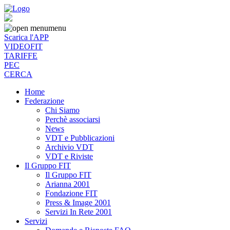
menu
Scarica l'APP
VIDEOFIT
TARIFFE
PEC
CERCA
Home
Federazione
Chi Siamo
Perchè associarsi
News
VDT e Pubblicazioni
Archivio VDT
VDT e Riviste
Il Gruppo FIT
Il Gruppo FIT
Arianna 2001
Fondazione FIT
Press & Image 2001
Servizi In Rete 2001
Servizi