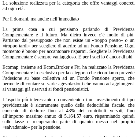
La soluzione realizzata per la categoria che offre vantaggi concreti
ad ogni età.
Per il domani, ma anche nell’immediato
La prima cosa a cui pensiamo parlando di Previdenza
Complementare è il futuro. Ma dietro invece c’è molto di più.
Partiamo dal presupposto che non esiste un «troppo presto» o un
«troppo tardi» per scegliere di aderire ad un Fondo Pensione. Ogni
momento è buono per accantonare risparmi. Scegliere la Previdenza
Complementare è sempre vantaggioso. E per i soci lo è ancor di più.
Ecomap, insieme ad Ecom.Broker e Fit, ha realizzato la Previdenza
Complementare in esclusiva per la categoria che ricordiamo prevede
l’adesione su base collettiva ad un Fondo Pensione aperto, che
permette di contare su varie agevolazioni che vanno ad aggiungersi
ai vantaggi già riservati ai fondi pensionistici.
L’aspetto più interessante e conveniente di un investimento di tipo
previdenziale è sicuramente quello della deducibilità fiscale, che
consente di dedurre fino al 43% dei contributi versati, fino
all’importo massimo annuo di 5.164,57 euro, risparmiando quindi
sulle tasse e recuperando parte di quanto messo nel proprio
«salvadanaio» per la pensione.