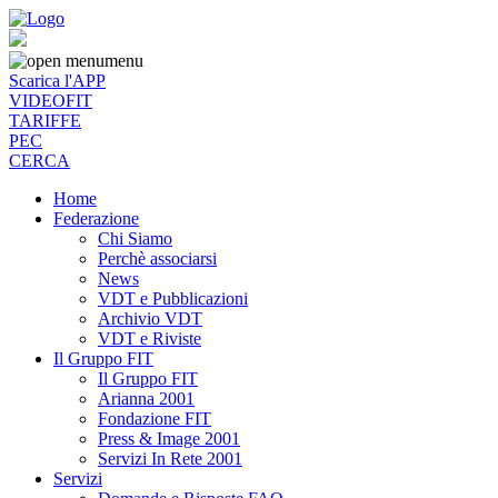
menu
Scarica l'APP
VIDEOFIT
TARIFFE
PEC
CERCA
Home
Federazione
Chi Siamo
Perchè associarsi
News
VDT e Pubblicazioni
Archivio VDT
VDT e Riviste
Il Gruppo FIT
Il Gruppo FIT
Arianna 2001
Fondazione FIT
Press & Image 2001
Servizi In Rete 2001
Servizi