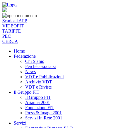
menu
Scarica l'APP
VIDEOFIT
TARIFFE
PEC
CERCA
Home
Federazione
Chi Siamo
Perchè associarsi
News
VDT e Pubblicazioni
Archivio VDT
VDT e Riviste
Il Gruppo FIT
Il Gruppo FIT
Arianna 2001
Fondazione FIT
Press & Image 2001
Servizi In Rete 2001
Servizi