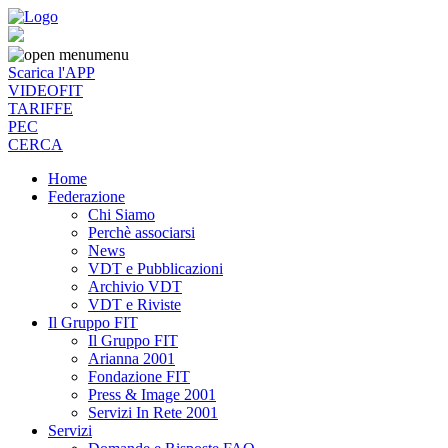
menu
Scarica l'APP
VIDEOFIT
TARIFFE
PEC
CERCA
Home
Federazione
Chi Siamo
Perchè associarsi
News
VDT e Pubblicazioni
Archivio VDT
VDT e Riviste
Il Gruppo FIT
Il Gruppo FIT
Arianna 2001
Fondazione FIT
Press & Image 2001
Servizi In Rete 2001
Servizi