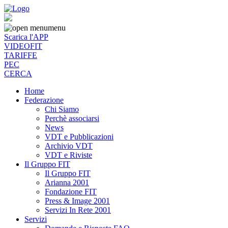
menu
Scarica l'APP
VIDEOFIT
TARIFFE
PEC
CERCA
Home
Federazione
Chi Siamo
Perchè associarsi
News
VDT e Pubblicazioni
Archivio VDT
VDT e Riviste
Il Gruppo FIT
Il Gruppo FIT
Arianna 2001
Fondazione FIT
Press & Image 2001
Servizi In Rete 2001
Servizi