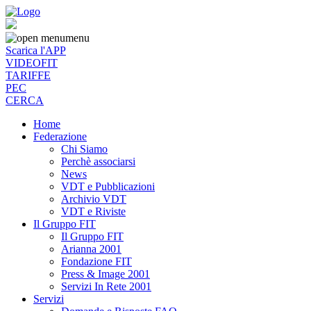
menu
Scarica l'APP
VIDEOFIT
TARIFFE
PEC
CERCA
Home
Federazione
Chi Siamo
Perchè associarsi
News
VDT e Pubblicazioni
Archivio VDT
VDT e Riviste
Il Gruppo FIT
Il Gruppo FIT
Arianna 2001
Fondazione FIT
Press & Image 2001
Servizi In Rete 2001
Servizi