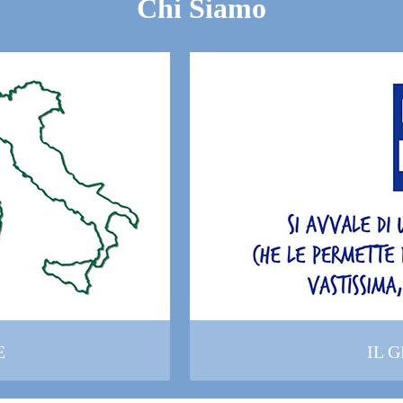
Chi Siamo
E
IL 