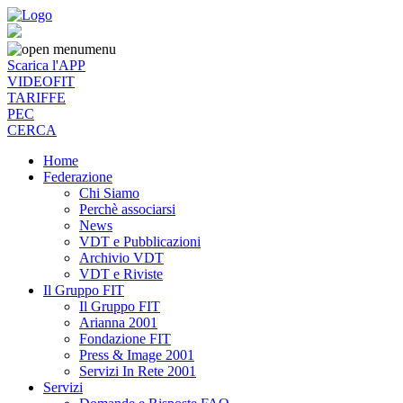
menu
Scarica l'APP
VIDEOFIT
TARIFFE
PEC
CERCA
Home
Federazione
Chi Siamo
Perchè associarsi
News
VDT e Pubblicazioni
Archivio VDT
VDT e Riviste
Il Gruppo FIT
Il Gruppo FIT
Arianna 2001
Fondazione FIT
Press & Image 2001
Servizi In Rete 2001
Servizi