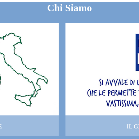
Chi Siamo
E
IL 