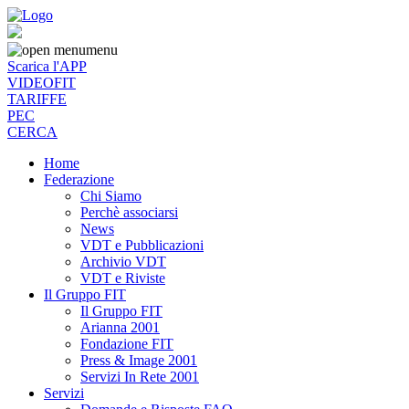
menu
Scarica l'APP
VIDEOFIT
TARIFFE
PEC
CERCA
Home
Federazione
Chi Siamo
Perchè associarsi
News
VDT e Pubblicazioni
Archivio VDT
VDT e Riviste
Il Gruppo FIT
Il Gruppo FIT
Arianna 2001
Fondazione FIT
Press & Image 2001
Servizi In Rete 2001
Servizi