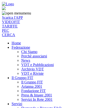
menu
Scarica l'APP
VIDEOFIT
TARIFFE
PEC
CERCA
Home
Federazione
Chi Siamo
Perchè associarsi
News
VDT e Pubblicazioni
Archivio VDT
VDT e Riviste
Il Gruppo FIT
Il Gruppo FIT
Arianna 2001
Fondazione FIT
Press & Image 2001
Servizi In Rete 2001
Servizi