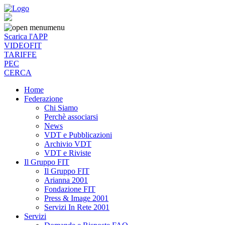
menu
Scarica l'APP
VIDEOFIT
TARIFFE
PEC
CERCA
Home
Federazione
Chi Siamo
Perchè associarsi
News
VDT e Pubblicazioni
Archivio VDT
VDT e Riviste
Il Gruppo FIT
Il Gruppo FIT
Arianna 2001
Fondazione FIT
Press & Image 2001
Servizi In Rete 2001
Servizi