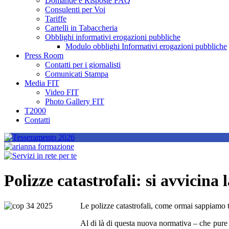
Domande e Risposte FAQ
Consulenti per Voi
Tariffe
Cartelli in Tabaccheria
Obblighi informativi erogazioni pubbliche
Modulo obblighi Informativi erogazioni pubbliche
Press Room
Contatti per i giornalisti
Comunicati Stampa
Media FIT
Video FIT
Photo Gallery FIT
T2000
Contatti
Polizze catastrofali: si avvicina
Le polizze catastrofali, come ormai sappiamo t
Al di là di questa nuova normativa – che pure v