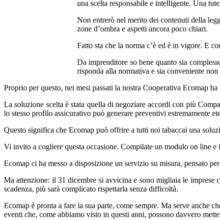
una scelta responsabile e intelligente. Una tu
Non entrerò nel merito dei contenuti della legg
zone d’ombra e aspetti ancora poco chiari.
Fatto sta che la norma c’è ed è in vigore. E co
Da imprenditore so bene quanto sia complesso 
risponda alla normativa e sia conveniente non è
Proprio per questo, nei mesi passati la nostra Cooperativa Ecomap ha 
La soluzione scelta è stata quella di negoziare accordi con più Compa
lo stesso profilo assicurativo può generare preventivi estremamente et
Questo significa che Ecomap può offrire a tutti noi tabaccai una solu
Vi invito a cogliere questa occasione. Compilate un modulo on line e f
Ecomap ci ha messo a disposizione un servizio su misura, pensato per al
Ma attenzione: il 31 dicembre si avvicina e sono migliaia le imprese 
scadenza, più sarà complicato rispettarla senza difficoltà.
Ecomap è pronta a fare la sua parte, come sempre. Ma serve anche che v
eventi che, come abbiamo visto in questi anni, possono davvero metter