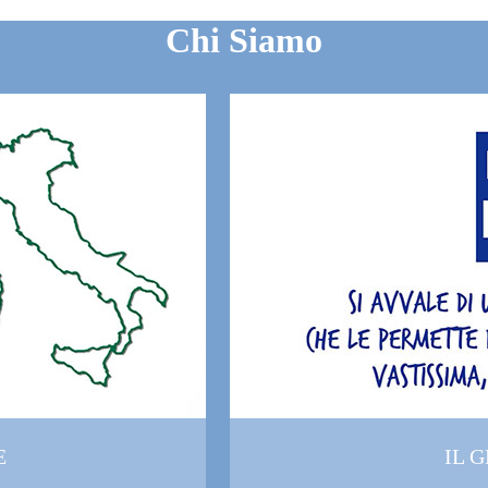
Chi Siamo
E
IL 