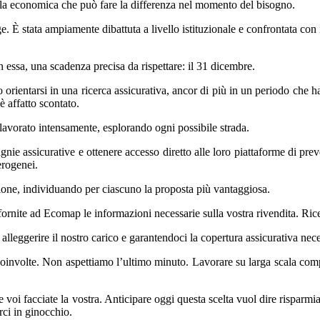
tela economica che può fare la differenza nel momento del bisogno.
e. È stata ampiamente dibattuta a livello istituzionale e confrontata co
n essa, una scadenza precisa da rispettare: il 31 dicembre.
orientarsi in una ricerca assicurativa, ancor di più in un periodo che 
 affatto scontato.
lavorato intensamente, esplorando ogni possibile strada.
gnie assicurative e ottenere accesso diretto alle loro piattaforme di pr
erogenei.
zione, individuando per ciascuno la proposta più vantaggiosa.
ornite ad Ecomap le informazioni necessarie sulla vostra rivendita. Rice
leggerire il nostro carico e garantendoci la copertura assicurativa nece
coinvolte. Non aspettiamo l’ultimo minuto. Lavorare su larga scala compo
oi facciate la vostra. Anticipare oggi questa scelta vuol dire risparmia
ci in ginocchio.