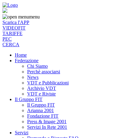
menu
Scarica l'APP
VIDEOFIT
TARIFFE
PEC
CERCA
Home
Federazione
Chi Siamo
Perchè associarsi
News
VDT e Pubblicazioni
Archivio VDT
VDT e Riviste
Il Gruppo FIT
Il Gruppo FIT
Arianna 2001
Fondazione FIT
Press & Image 2001
Servizi In Rete 2001
Servizi