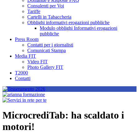
Domande e Risposte FAQ
Consulenti per Voi
Tariffe
Cartelli in Tabaccheria
Obblighi informativi erogazioni pubbliche
Modulo obblighi Informativi erogazioni
pubbliche
Press Room
Contatti per i giornalisti
Comunicati Stampa
Media FIT
Video FIT
Photo Gallery FIT
T2000
Contatti
MicrocrediTab: ha scaldato i
motori!