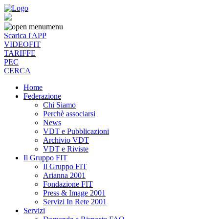
menu
Scarica l'APP
VIDEOFIT
TARIFFE
PEC
CERCA
Home
Federazione
Chi Siamo
Perchè associarsi
News
VDT e Pubblicazioni
Archivio VDT
VDT e Riviste
Il Gruppo FIT
Il Gruppo FIT
Arianna 2001
Fondazione FIT
Press & Image 2001
Servizi In Rete 2001
Servizi