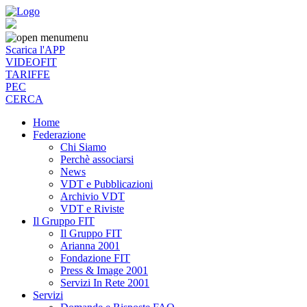
menu
Scarica l'APP
VIDEOFIT
TARIFFE
PEC
CERCA
Home
Federazione
Chi Siamo
Perchè associarsi
News
VDT e Pubblicazioni
Archivio VDT
VDT e Riviste
Il Gruppo FIT
Il Gruppo FIT
Arianna 2001
Fondazione FIT
Press & Image 2001
Servizi In Rete 2001
Servizi