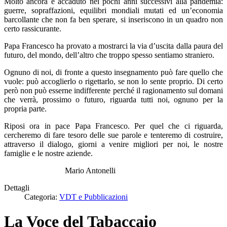
Molto ancora è accaduto nei pochi anni successivi alla pandemia:
guerre, sopraffazioni, equilibri mondiali mutati ed un’economia
barcollante che non fa ben sperare, si inseriscono in un quadro non
certo rassicurante.
Papa Francesco ha provato a mostrarci la via d’uscita dalla paura del
futuro, del mondo, dell’altro che troppo spesso sentiamo straniero.
Ognuno di noi, di fronte a questo insegnamento può fare quello che
vuole: può accoglierlo o rigettarlo, se non lo sente proprio. Di certo
però non può esserne indifferente perché il ragionamento sul domani
che verrà, prossimo o futuro, riguarda tutti noi, ognuno per la
propria parte.
Riposi ora in pace Papa Francesco. Per quel che ci riguarda,
cercheremo di fare tesoro delle sue parole e tenteremo di costruire,
attraverso il dialogo, giorni a venire migliori per noi, le nostre
famiglie e le nostre aziende.
Mario Antonelli
Dettagli
Categoria:
VDT e Pubblicazioni
La Voce del Tabaccaio