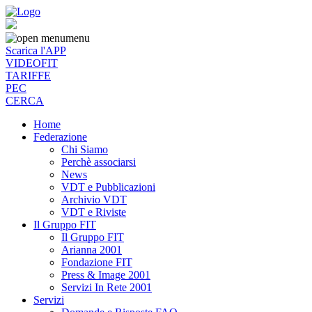
menu
Scarica l'APP
VIDEOFIT
TARIFFE
PEC
CERCA
Home
Federazione
Chi Siamo
Perchè associarsi
News
VDT e Pubblicazioni
Archivio VDT
VDT e Riviste
Il Gruppo FIT
Il Gruppo FIT
Arianna 2001
Fondazione FIT
Press & Image 2001
Servizi In Rete 2001
Servizi