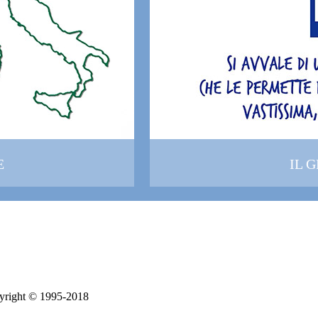
E
IL 
yright © 1995-
2018