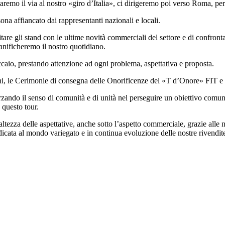
aremo il via al nostro «giro d’Italia», ci dirigeremo poi verso Roma, per
na affiancato dai rappresentanti nazionali e locali.
sitare gli stand con le ultime novità commerciali del settore e di confro
ianificheremo il nostro quotidiano.
ccaio, prestando attenzione ad ogni problema, aspettativa e proposta.
zioni, le Cerimonie di consegna delle Onorificenze del «T d’Onore» FIT
rzando il senso di comunità e di unità nel perseguire un obiettivo comune
 questo tour.
’altezza delle aspettative, anche sotto l’aspetto commerciale, grazie al
icata al mondo variegato e in continua evoluzione delle nostre rivendit