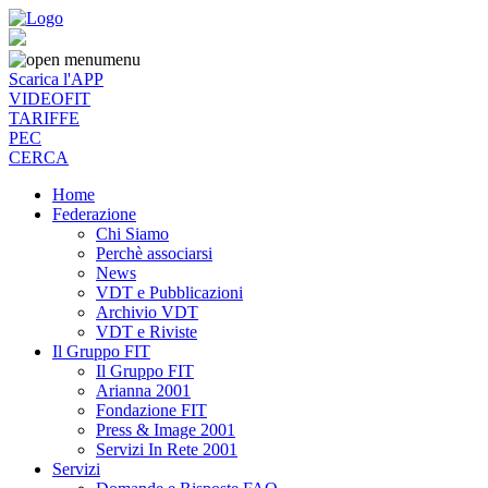
menu
Scarica l'APP
VIDEOFIT
TARIFFE
PEC
CERCA
Home
Federazione
Chi Siamo
Perchè associarsi
News
VDT e Pubblicazioni
Archivio VDT
VDT e Riviste
Il Gruppo FIT
Il Gruppo FIT
Arianna 2001
Fondazione FIT
Press & Image 2001
Servizi In Rete 2001
Servizi