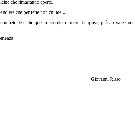
vicine che rimarranno aperte.
bandiere che per ferie non chiude...
ompetente e che questo periodo, di meritato riposo, può arrivare fino
tenenza.
.
Giovanni Risso