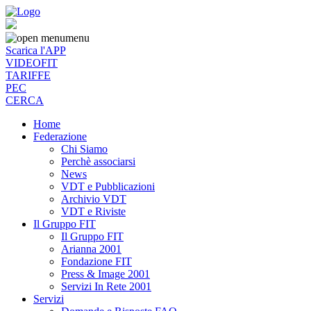
menu
Scarica l'APP
VIDEOFIT
TARIFFE
PEC
CERCA
Home
Federazione
Chi Siamo
Perchè associarsi
News
VDT e Pubblicazioni
Archivio VDT
VDT e Riviste
Il Gruppo FIT
Il Gruppo FIT
Arianna 2001
Fondazione FIT
Press & Image 2001
Servizi In Rete 2001
Servizi