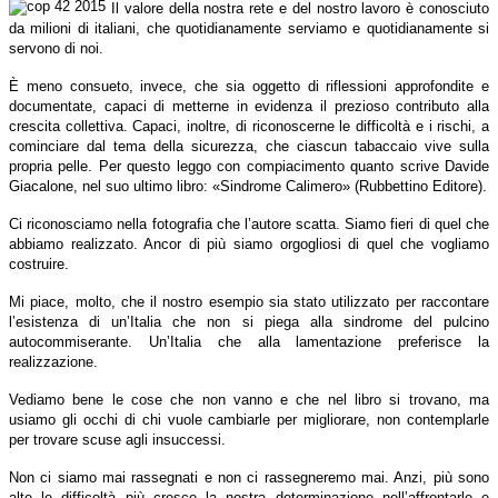
Il valore della nostra rete e del nostro lavoro è conosciuto
da milioni di italiani, che quotidianamente serviamo e quotidianamente si
servono di noi.
È meno consueto, invece, che sia oggetto di riflessioni approfondite e
documentate, capaci di metterne in evidenza il prezioso contributo alla
crescita collettiva. Capaci, inoltre, di riconoscerne le difficoltà e i rischi, a
cominciare dal tema della sicurezza, che ciascun tabaccaio vive sulla
propria pelle. Per questo leggo con compiacimento quanto scrive Davide
Giacalone, nel suo ultimo libro: «Sindrome Calimero» (Rubbettino Editore).
Ci riconosciamo nella fotografia che l’autore scatta. Siamo fieri di quel che
abbiamo realizzato. Ancor di più siamo orgogliosi di quel che vogliamo
costruire.
Mi piace, molto, che il nostro esempio sia stato utilizzato per raccontare
l’esistenza di un’Italia che non si piega alla sindrome del pulcino
autocommiserante. Un’Italia che alla lamentazione preferisce la
realizzazione.
Vediamo bene le cose che non vanno e che nel libro si trovano, ma
usiamo gli occhi di chi vuole cambiarle per migliorare, non contemplarle
per trovare scuse agli insuccessi.
Non ci siamo mai rassegnati e non ci rassegneremo mai. Anzi, più sono
alte le difficoltà più cresce la nostra determinazione nell’affrontarle e