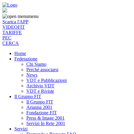
menu
Scarica l'APP
VIDEOFIT
TARIFFE
PEC
CERCA
Home
Federazione
Chi Siamo
Perchè associarsi
News
VDT e Pubblicazioni
Archivio VDT
VDT e Riviste
Il Gruppo FIT
Il Gruppo FIT
Arianna 2001
Fondazione FIT
Press & Image 2001
Servizi In Rete 2001
Servizi