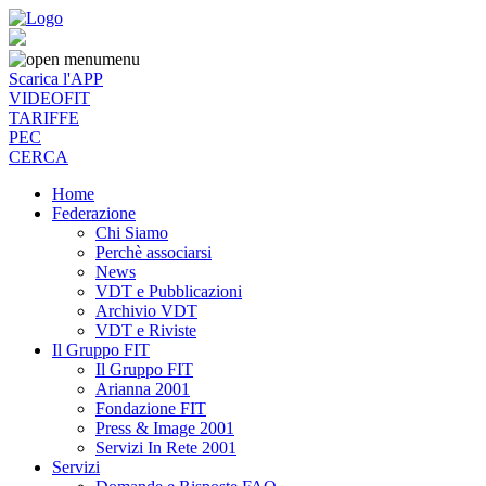
menu
Scarica l'APP
VIDEOFIT
TARIFFE
PEC
CERCA
Home
Federazione
Chi Siamo
Perchè associarsi
News
VDT e Pubblicazioni
Archivio VDT
VDT e Riviste
Il Gruppo FIT
Il Gruppo FIT
Arianna 2001
Fondazione FIT
Press & Image 2001
Servizi In Rete 2001
Servizi