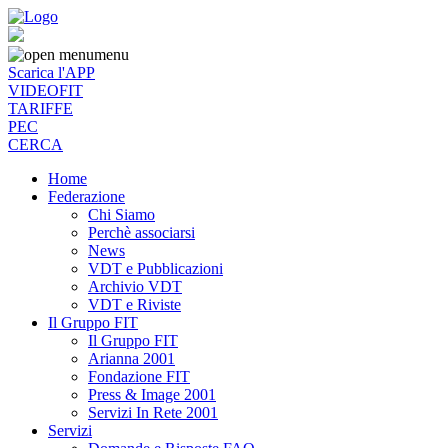
menu
Scarica l'APP
VIDEOFIT
TARIFFE
PEC
CERCA
Home
Federazione
Chi Siamo
Perchè associarsi
News
VDT e Pubblicazioni
Archivio VDT
VDT e Riviste
Il Gruppo FIT
Il Gruppo FIT
Arianna 2001
Fondazione FIT
Press & Image 2001
Servizi In Rete 2001
Servizi