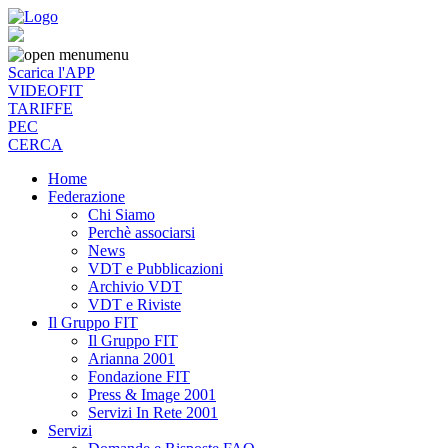
menu
Scarica l'APP
VIDEOFIT
TARIFFE
PEC
CERCA
Home
Federazione
Chi Siamo
Perchè associarsi
News
VDT e Pubblicazioni
Archivio VDT
VDT e Riviste
Il Gruppo FIT
Il Gruppo FIT
Arianna 2001
Fondazione FIT
Press & Image 2001
Servizi In Rete 2001
Servizi