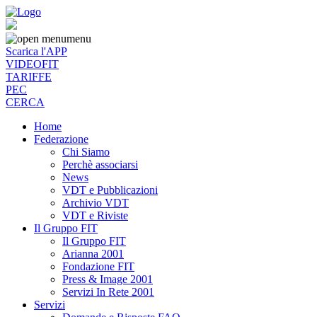
menu
Scarica l'APP
VIDEOFIT
TARIFFE
PEC
CERCA
Home
Federazione
Chi Siamo
Perchè associarsi
News
VDT e Pubblicazioni
Archivio VDT
VDT e Riviste
Il Gruppo FIT
Il Gruppo FIT
Arianna 2001
Fondazione FIT
Press & Image 2001
Servizi In Rete 2001
Servizi