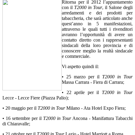
Ritorna per il 2012 l’appuntamento
con il
T2000 in Tour
, il Salone degli
arredamenti e dei prodotti per
tabaccheria, che sarà articolato anche
quest’anno in 5 manifestazioni,
attraverso le quali tutti i rivenditori
avranno l’opportunità di avere un
contatto diretto con i rappresentanti
sindacali della loro provincia e di
conoscere meglio la realtà sindacale
e commerciale.
Vi aspetto quindi il:
• 25 marzo per il
T2000 in Tour
Massa Carrara - Fiera di Carrara;
• 22 aprile per il
T2000 in Tour
Lecce - Lecce Fiere (Piazza Palio);
• 20 maggio per il
T2000 in Tour
Milano - Ata Hotel Expo Fiera;
• 16 settembre per il
T2000 in Tour
Ancona - Manifattura Tabacchi
di Chiaravalle;
• 21 ottobre per il
T2000 in Tour
Lazio - Hotel Marriott a Roma.