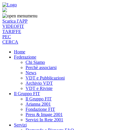
menu
Scarica l'APP
VIDEOFIT
TARIFFE
PEC
CERCA
Home
Federazione
Chi Siamo
Perchè associarsi
News
VDT e Pubblicazioni
Archivio VDT
VDT e Riviste
Il Gruppo FIT
Il Gruppo FIT
Arianna 2001
Fondazione FIT
Press & Image 2001
Servizi In Rete 2001
Servizi