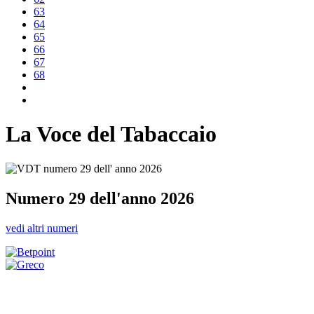
63
64
65
66
67
68
La Voce del Tabaccaio
Numero 29 dell'anno 2026
vedi altri numeri