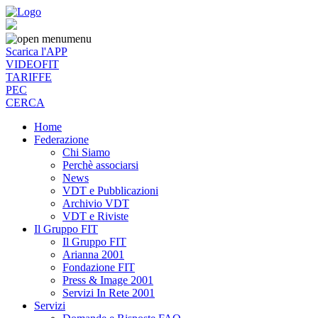
menu
Scarica l'APP
VIDEOFIT
TARIFFE
PEC
CERCA
Home
Federazione
Chi Siamo
Perchè associarsi
News
VDT e Pubblicazioni
Archivio VDT
VDT e Riviste
Il Gruppo FIT
Il Gruppo FIT
Arianna 2001
Fondazione FIT
Press & Image 2001
Servizi In Rete 2001
Servizi