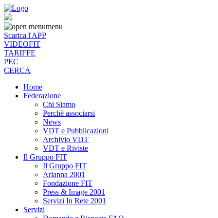
menu
Scarica l'APP
VIDEOFIT
TARIFFE
PEC
CERCA
Home
Federazione
Chi Siamo
Perchè associarsi
News
VDT e Pubblicazioni
Archivio VDT
VDT e Riviste
Il Gruppo FIT
Il Gruppo FIT
Arianna 2001
Fondazione FIT
Press & Image 2001
Servizi In Rete 2001
Servizi