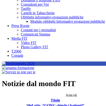
Domande e Risposte FAQ
Consulenti per Voi
Tariffe
Cartelli in Tabaccheria
Obblighi informativi erogazioni pubbliche
Modulo obblighi Informativi erogazioni pubbliche
Press Room
Contatti per i giornalisti
Comunicati Stampa
Media FIT
Video FIT
Photo Gallery FIT
T2000
Contatti
Notizie dal mondo FIT
Articoli
Titolo
10eLotto, “GONG chiude i battenti”