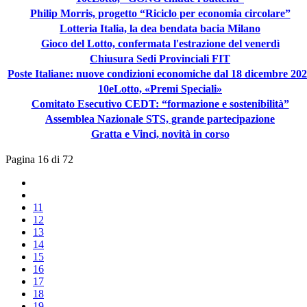
Philip Morris, progetto “Riciclo per economia circolare”
Lotteria Italia, la dea bendata bacia Milano
Gioco del Lotto, confermata l'estrazione del venerdì
Chiusura Sedi Provinciali FIT
Poste Italiane: nuove condizioni economiche dal 18 dicembre 20
10eLotto, «Premi Speciali»
Comitato Esecutivo CEDT: “formazione e sostenibilità”
Assemblea Nazionale STS, grande partecipazione
Gratta e Vinci, novità in corso
Pagina 16 di 72
11
12
13
14
15
16
17
18
19