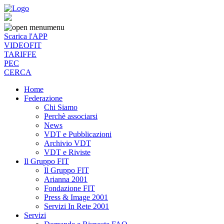
menu
Scarica l'APP
VIDEOFIT
TARIFFE
PEC
CERCA
Home
Federazione
Chi Siamo
Perchè associarsi
News
VDT e Pubblicazioni
Archivio VDT
VDT e Riviste
Il Gruppo FIT
Il Gruppo FIT
Arianna 2001
Fondazione FIT
Press & Image 2001
Servizi In Rete 2001
Servizi