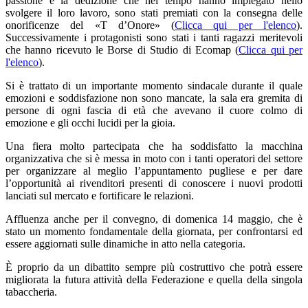
passione e la dedizione che nel tempo hanno impiegato nello
svolgere il loro lavoro, sono stati premiati con la consegna delle
onorificenze del «T d’Onore» (
Clicca qui per l'elenco
).
Successivamente i protagonisti sono stati i tanti ragazzi meritevoli
che hanno ricevuto le Borse di Studio di Ecomap (
Clicca qui per
l'elenco
).
Si è trattato di un importante momento sindacale durante il quale
emozioni e soddisfazione non sono mancate, la sala era gremita di
persone di ogni fascia di età che avevano il cuore colmo di
emozione e gli occhi lucidi per la gioia.
Una fiera molto partecipata che ha soddisfatto la macchina
organizzativa che si è messa in moto con i tanti operatori del settore
per organizzare al meglio l’appuntamento pugliese e per dare
l’opportunità ai rivenditori presenti di conoscere i nuovi prodotti
lanciati sul mercato e fortificare le relazioni.
Affluenza anche per il convegno, di domenica 14 maggio, che è
stato un momento fondamentale della giornata, per confrontarsi ed
essere aggiornati sulle dinamiche in atto nella categoria.
È proprio da un dibattito sempre più costruttivo che potrà essere
migliorata la futura attività della Federazione e quella della singola
tabaccheria.