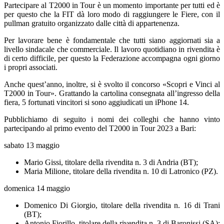
Partecipare al T2000 in Tour è un momento importante per tutti ed è
per questo che la FIT dà loro modo di raggiungere le Fiere, con il
pullman gratuito organizzato dalle città di appartenenza.
Per lavorare bene è fondamentale che tutti siano aggiornati sia a
livello sindacale che commerciale. Il lavoro quotidiano in rivendita è
di certo difficile, per questo la Federazione accompagna ogni giorno
i propri associati.
Anche quest’anno, inoltre, si è svolto il concorso «Scopri e Vinci al
T2000 in Tour». Grattando la cartolina consegnata all’ingresso della
fiera, 5 fortunati vincitori si sono aggiudicati un iPhone 14.
Pubblichiamo di seguito i nomi dei colleghi che hanno vinto
partecipando al primo evento del T2000 in Tour 2023 a Bari:
sabato 13 maggio
Mario Gissi, titolare della rivendita n. 3 di Andria (BT);
Maria Milione, titolare della rivendita n. 10 di Latronico (PZ).
domenica 14 maggio
Domenico Di Giorgio, titolare della rivendita n. 16 di Trani
(BT);
Antonio Fiorillo, titolare della rivendita n. 3 di Baronissi (SA);