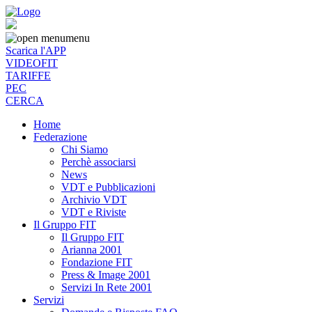
menu
Scarica l'APP
VIDEOFIT
TARIFFE
PEC
CERCA
Home
Federazione
Chi Siamo
Perchè associarsi
News
VDT e Pubblicazioni
Archivio VDT
VDT e Riviste
Il Gruppo FIT
Il Gruppo FIT
Arianna 2001
Fondazione FIT
Press & Image 2001
Servizi In Rete 2001
Servizi