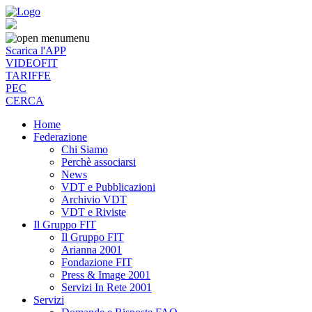
menu
Scarica l'APP
VIDEOFIT
TARIFFE
PEC
CERCA
Home
Federazione
Chi Siamo
Perchè associarsi
News
VDT e Pubblicazioni
Archivio VDT
VDT e Riviste
Il Gruppo FIT
Il Gruppo FIT
Arianna 2001
Fondazione FIT
Press & Image 2001
Servizi In Rete 2001
Servizi