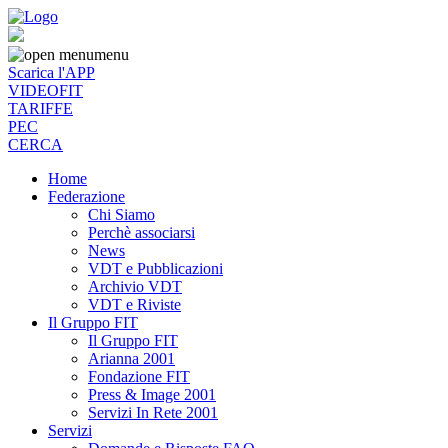
menu
Scarica l'APP
VIDEOFIT
TARIFFE
PEC
CERCA
Home
Federazione
Chi Siamo
Perchè associarsi
News
VDT e Pubblicazioni
Archivio VDT
VDT e Riviste
Il Gruppo FIT
Il Gruppo FIT
Arianna 2001
Fondazione FIT
Press & Image 2001
Servizi In Rete 2001
Servizi