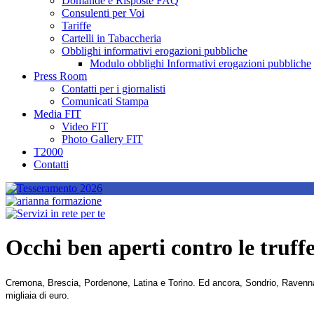
Domande e Risposte FAQ
Consulenti per Voi
Tariffe
Cartelli in Tabaccheria
Obblighi informativi erogazioni pubbliche
Modulo obblighi Informativi erogazioni pubbliche
Press Room
Contatti per i giornalisti
Comunicati Stampa
Media FIT
Video FIT
Photo Gallery FIT
T2000
Contatti
Occhi ben aperti contro le truff
Cremona, Brescia, Pordenone, Latina e Torino. Ed ancora, Sondrio, Ravenna, M
migliaia di euro.