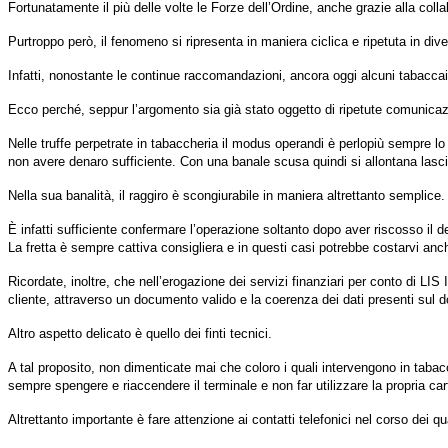
Fortunatamente il più delle volte le Forze dell’Ordine, anche grazie alla collab
Purtroppo però, il fenomeno si ripresenta in maniera ciclica e ripetuta in div
Infatti, nonostante le continue raccomandazioni, ancora oggi alcuni tabaccai c
Ecco perché, seppur l’argomento sia già stato oggetto di ripetute comunicaz
Nelle truffe perpetrate in tabaccheria il modus operandi è perlopiù sempre lo
non avere denaro sufficiente. Con una banale scusa quindi si allontana lasci
Nella sua banalità, il raggiro è scongiurabile in maniera altrettanto semplice.
È infatti sufficiente confermare l’operazione soltanto dopo aver riscosso il d
La fretta è sempre cattiva consigliera e in questi casi potrebbe costarvi anc
Ricordate, inoltre, che nell’erogazione dei servizi finanziari per conto di LIS
cliente, attraverso un documento valido e la coerenza dei dati presenti sul do
Altro aspetto delicato è quello dei finti tecnici.
A tal proposito, non dimenticate mai che coloro i quali intervengono in tabac
sempre spengere e riaccendere il terminale e non far utilizzare la propria car
Altrettanto importante è fare attenzione ai contatti telefonici nel corso dei 