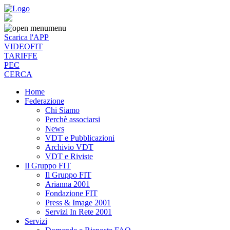
menu
Scarica l'APP
VIDEOFIT
TARIFFE
PEC
CERCA
Home
Federazione
Chi Siamo
Perchè associarsi
News
VDT e Pubblicazioni
Archivio VDT
VDT e Riviste
Il Gruppo FIT
Il Gruppo FIT
Arianna 2001
Fondazione FIT
Press & Image 2001
Servizi In Rete 2001
Servizi