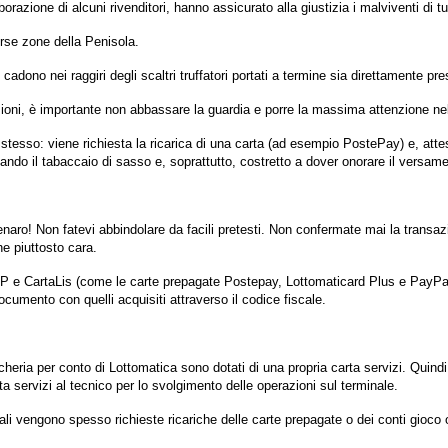
orazione di alcuni rivenditori, hanno assicurato alla giustizia i malviventi di t
erse zone della Penisola.
adono nei raggiri degli scaltri truffatori portati a termine sia direttamente pr
ioni, è importante non abbassare la guardia e porre la massima attenzione nell
 stesso: viene richiesta la ricarica di una carta (ad esempio PostePay) e, attes
ando il tabaccaio di sasso e, soprattutto, costretto a dover onorare il versam
enaro! Non fatevi abbindolare da facili pretesti. Non confermate mai la transaz
he piuttosto cara.
 IP e CartaLis (come le carte prepagate Postepay, Lottomaticard Plus e PayPal), a
cumento con quelli acquisiti attraverso il codice fiscale.
cheria per conto di Lottomatica sono dotati di una propria carta servizi. Quind
ta servizi al tecnico per lo svolgimento delle operazioni sul terminale.
quali vengono spesso richieste ricariche delle carte prepagate o dei conti gioco 