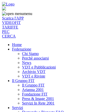
menu
Scarica l'APP
VIDEOFIT
TARIFFE
PEC
CERCA
Home
Federazione
Chi Siamo
Perchè associarsi
News
VDT e Pubblicazioni
Archivio VDT
VDT e Riviste
Il Gruppo FIT
Il Gruppo FIT
Arianna 2001
Fondazione FIT
Press & Image 2001
Servizi In Rete 2001
Servizi