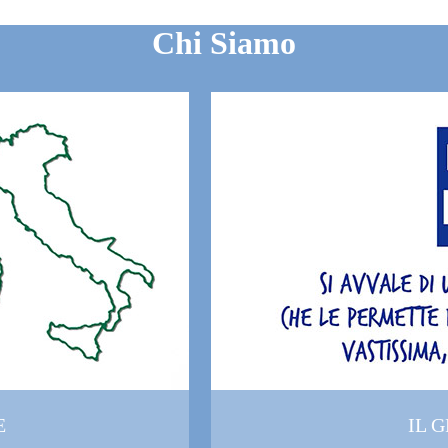
Chi Siamo
E
IL 