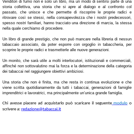
Venditori di fumo non è solo un libro, ma un modo di sentirsi parte di una
storia collettiva, una storia che si apre al dialogo e al confronto col
passato, che unisce e che permette di riscoprire le proprie radici e
ritrovare così se stessi, nella consapevolezza che i nostri predecessori,
spesso nostri familiari, hanno tracciato una direzione di marcia, la stessa
nella quale cerchiamo di procedere.
Un libro di grande prestigio, che non può mancare nella libreria di nessun
tabaccaio associato, da poter esporre con orgoglio in tabaccheria, per
scoprire le proprie radici e trasmetterle alle nuove generazioni.
Un monito, che sarà utile a molti interlocutori, istituzionali e commerciali,
affinché non sottovalutino mai la forza e la determinazione della categoria
dei tabaccai nel raggiungere obiettivi ambiziosi.
Una storia che non è finita, ma che resta in continua evoluzione e che
viene scritta quotidianamente da tutti i tabaccai, generazioni di famiglie
imprenditrici e lavoratrici, ma principalmente un’unica grande famiglia.
Chi avesse piacere ad acquistarlo può scaricare il seguente
modulo
o
scrivere a:
redazione@tabaccai.it