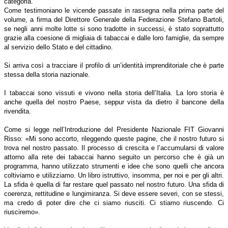
categoria.
Come testimoniano le vicende passate in rassegna nella prima parte del
volume, a firma del Direttore Generale della Federazione Stefano Bartoli,
se negli anni molte lotte si sono tradotte in successi, è stato soprattutto
grazie alla coesione di migliaia di tabaccai e dalle loro famiglie, da sempre
al servizio dello Stato e del cittadino.
Si arriva così a tracciare il profilo di un’identità imprenditoriale che è parte
stessa della storia nazionale.
I tabaccai sono vissuti e vivono nella storia dell’Italia. La loro storia è
anche quella del nostro Paese, seppur vista da dietro il bancone della
rivendita.
Come si legge nell’Introduzione del Presidente Nazionale FIT Giovanni
Risso: «Mi sono accorto, rileggendo queste pagine, che il nostro futuro si
trova nel nostro passato. Il processo di crescita e l’accumularsi di valore
attorno alla rete dei tabaccai hanno seguito un percorso che è già un
programma, hanno utilizzato strumenti e idee che sono quelli che ancora
coltiviamo e utilizziamo. Un libro istruttivo, insomma, per noi e per gli altri.
La sfida è quella di far restare quel passato nel nostro futuro. Una sfida di
coerenza, rettitudine e lungimiranza. Si deve essere severi, con se stessi,
ma credo di poter dire che ci siamo riusciti. Ci stiamo riuscendo. Ci
riusciremo».